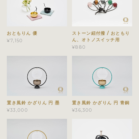
おともりん 優
ストーン紐付撥 / おともり
ん、オトノスイッチ用
¥7,150
¥880
置き風鈴 かざりん 円 墨
置き風鈴 かざりん 円 青銅
¥33,000
¥36,300