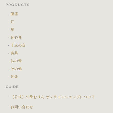
PRODUCTS
優凛
虹
星
音心具
干支の音
奏具
仏の音
その他
音楽
GUIDE
【公式】久乗おりん オンラインショップについて
お問い合わせ