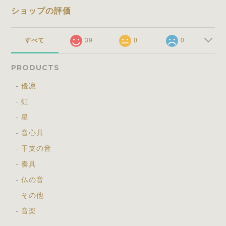
ショップの評価
すべて
39
0
0
PRODUCTS
優凛
虹
星
音心具
干支の音
奏具
仏の音
その他
音楽