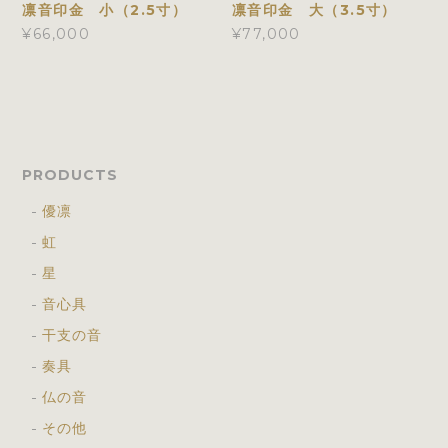
凛音印金 小（2.5寸）
凛音印金 大（3.5寸）
¥66,000
¥77,000
PRODUCTS
優凛
虹
星
音心具
干支の音
奏具
仏の音
その他