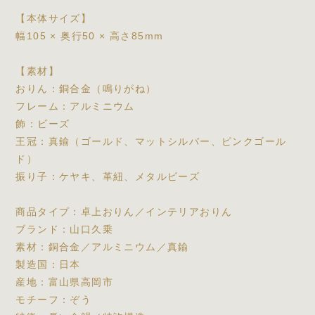
【本体サイズ】
幅105 × 奥行50 × 高さ85mm
【素材】
おりん：銅合金（鳴りがね）
フレーム：アルミニウム
飾：ビーズ
王冠：真鍮（ゴールド、マットシルバー、ピンクゴール
ド）
振り子：ケヤキ、革紐、メタルビーズ
商品タイプ：卓上おりん／インテリアおりん
ブランド：山口久乗
素材：銅合金／アルミニウム／真鍮
製造国：日本
産地：富山県高岡市
モチーフ：ぞう