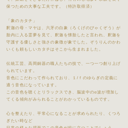
保つための大事な工夫です。（特許取得済）
「象のカタチ」
釈迦の母・マヤは、六牙の白象（ろくげのびゃくぞう）が
胎内に入る霊夢を見て、釈迦を懐胎したと言われ、釈迦を
守護する優しさと強さの象徴が象でした。ぞうりんのかわ
いくも頼もしいカタチはそこから生まれました。
伝統工芸、高岡銅器の職人たちの技で、一つ一つ創り上げ
られています。
音色にこだわって作られており、１/ｆのゆらぎの定義に
適う音色になっています。
この音色を聴くとリラックスでき、脳波中のα波が増加し
てくる傾向がみられることがわかっているものです。
心を整えたり、平常心になることが求められたり、くつろ
ぎたい時など
日常の様々な場面でこの音色が役に立つことでしょう。