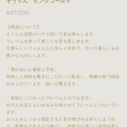
ぞうりん ピンクゴールド
¥27,500
【商品について】
さくらんぼ型のバチで叩いて音を鳴らします。
フレームを持って振っても音を楽しめます。
可愛らしいフォルムと心安らぐ音色で、日々の暮らしを心
豊かなものにします。
「選びぬいた素材と手技」
吟味した材料を響きにこだわって配合し、熟練の技で鋳込
み仕上げています。想いが響きます。
「余韻にこだわったフレームとのつなぎ方」
おりんをほどよいゆるみを持たせてフレームとつないでい
ます。
おりんをしっかり固定すると音の伸びを止めてしまうの
で、振動をできるだけ伸ばし、特有の心地よい余韻を長く