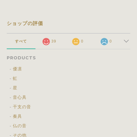
ショップの評価
すべて
39
0
0
PRODUCTS
優凛
虹
星
音心具
干支の音
奏具
仏の音
その他