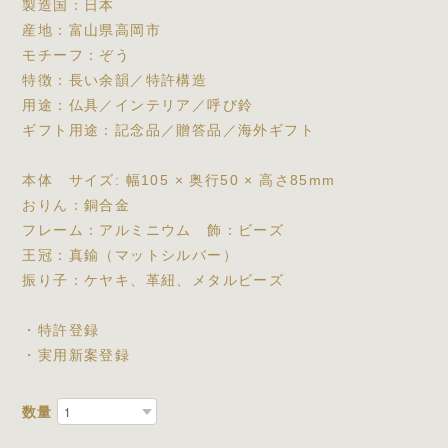
製造国：日本
産地：富山県高岡市
モチーフ：ぞう
特徴：長い余韻／特許構造
用途：仏具／インテリア／呼び鈴
ギフト用途：記念品／贈答品／海外ギフト
本体 サイズ: 幅105 × 奥行50 × 高さ85mm
おりん：銅合金
フレーム：アルミニウム 飾：ビーズ
王冠：真鍮（マットシルバー）
振り子：ケヤキ、革紐、メタルビーズ
・特許登録
・実用新案登録
数量