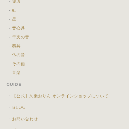
優凛
虹
星
音心具
干支の音
奏具
仏の音
その他
音楽
GUIDE
【公式】久乗おりん オンラインショップについて
BLOG
お問い合わせ