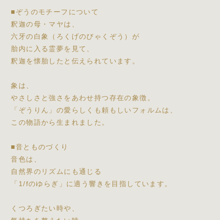
■ぞうのモチーフについて
釈迦の母・マヤは、
六牙の白象（ろくげのびゃくぞう）が
胎内に入る霊夢を見て、
釈迦を懐胎したと伝えられています。
象は、
やさしさと強さをあわせ持つ存在の象徴。
「ぞうりん」の愛らしくも頼もしいフォルムは、
この物語から生まれました。
■音とものづくり
音色は、
自然界のリズムにも通じる
「1/fのゆらぎ」に適う響きを目指しています。
くつろぎたい時や、