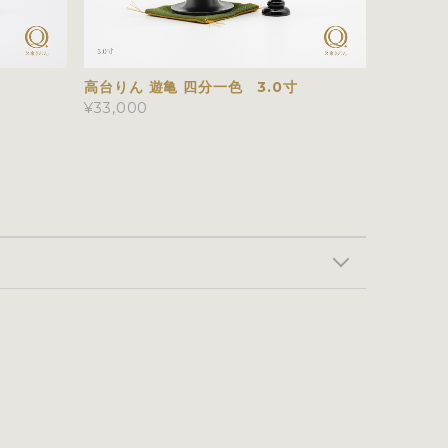
高台りん 遊亀 四分一色 3.0寸
¥33,000