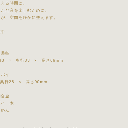
整える時間に。
、ただ音を楽しむために。
きが、空間を静かに整えます。
願中
ん遊亀
83 × 奥行83 × 高さ66mm
ドバイ
 奥行28 × 高さ90mm
銅合金
バイ 木
りめん