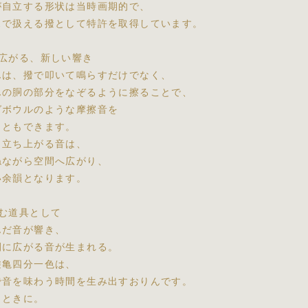
が自立する形状は当時画期的で、
スで扱える撥として特許を取得しています。
て広がる、新しい響き
んは、撥で叩いて鳴らすだけでなく、
んの胴の部分をなぞるように擦ることで、
グボウルのような摩擦音を
こともできます。
と立ち上がる音は、
ねながら空間へ広がり、
い余韻となります。
しむ道具として
んだ音が響き、
間に広がる音が生まれる。
遊亀四分一色は、
で音を味わう時間を生み出すおりんです。
とときに。