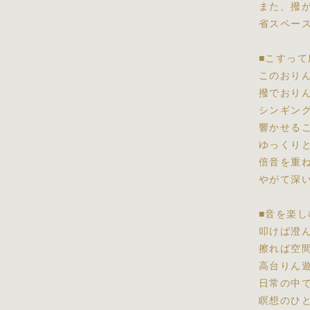
また、撥
省スペー
■こすっ
このおり
撥でおり
シンギン
響かせる
ゆっくり
倍音を重
やがて深
■音を楽
叩けば澄
擦れば空
高台りん
日常の中
瞑想のひ