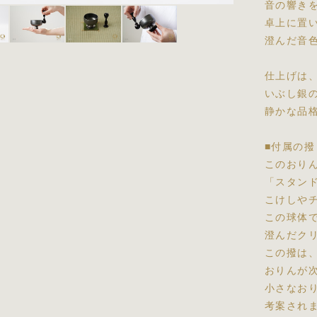
音の響き
卓上に置
澄んだ音
仕上げは
いぶし銀
静かな品
■付属の
このおり
「スタン
こけしや
この球体
澄んだク
この撥は
おりんが
小さなお
考案され