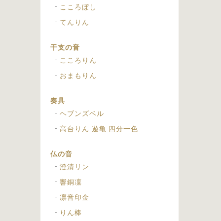
こころぼし
てんりん
干支の音
こころりん
おまもりん
奏具
ヘブンズベル
高台りん 遊亀 四分一色
仏の音
澄清リン
響銅凜
凛音印金
りん棒