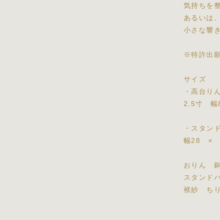
気持ちを
あるいは
小さな響
※特許出
サイズ
・高台り
2.5寸 幅
・スタン
幅28 ×
おりん 
スタンド
袱紗 ち