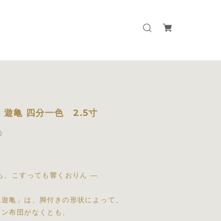
 遊亀 四分一色 2.5寸
0
も、こすっても響くおりん ―
ん遊亀」は、脚付きの形状によって、
リン布団がなくとも、