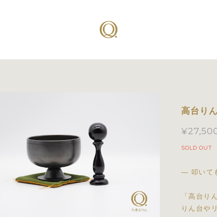
高台りん
¥27,50
SOLD OUT
― 叩いて
「高台り
りん台や