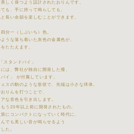
を美しく保つよう設計されたおりんです。
いても、手に持って鳴らしても、
色と長い余韻を楽しむことができます。
、四分一（しぶいち）色。
のような落ち着いた灰色の金属色が、
格をたたえます。
撥「スタンドバイ」
んには、弊社が独自に開発した撥、
ドバイ」 が付属しています。
チェスの駒のような形状で、先端は小さな球体。
でおりんを打つことで、
リアな音色を引き出します。
、もう20年以上前に開発されたもの。
次第にコンパクトになっていく時代に、
りんでも美しい音が鳴らせるよう
ました。