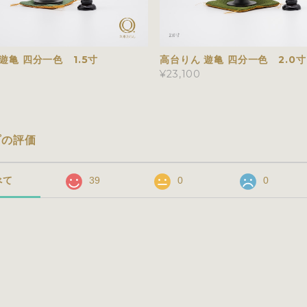
遊亀 四分一色 1.5寸
高台りん 遊亀 四分一色 2.0寸
¥23,100
プの評価
べて
39
0
0