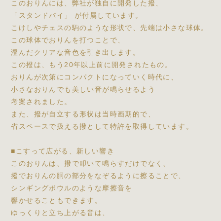
このおりんには、弊社が独自に開発した撥、
「スタンドバイ」 が付属しています。
こけしやチェスの駒のような形状で、先端は小さな球体。
この球体でおりんを打つことで、
澄んだクリアな音色を引き出します。
この撥は、もう20年以上前に開発されたもの。
おりんが次第にコンパクトになっていく時代に、
小さなおりんでも美しい音が鳴らせるよう
考案されました。
また、撥が自立する形状は当時画期的で、
省スペースで扱える撥として特許を取得しています。
■こすって広がる、新しい響き
このおりんは、撥で叩いて鳴らすだけでなく、
撥でおりんの胴の部分をなぞるように擦ることで、
シンギングボウルのような摩擦音を
響かせることもできます。
ゆっくりと立ち上がる音は、