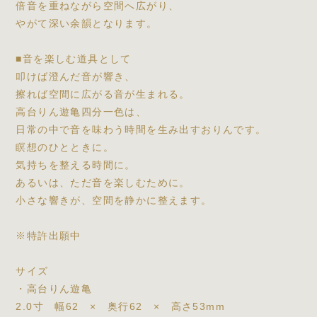
倍音を重ねながら空間へ広がり、
やがて深い余韻となります。
■音を楽しむ道具として
叩けば澄んだ音が響き、
擦れば空間に広がる音が生まれる。
高台りん遊亀四分一色は、
日常の中で音を味わう時間を生み出すおりんです。
瞑想のひとときに。
気持ちを整える時間に。
あるいは、ただ音を楽しむために。
小さな響きが、空間を静かに整えます。
※特許出願中
サイズ
・高台りん遊亀
2.0寸 幅62 × 奥行62 × 高さ53mm