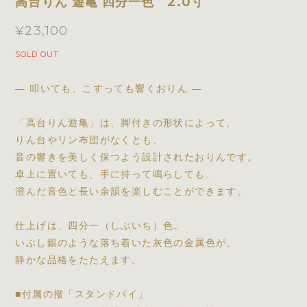
高台りん 遊亀 四分一色 2.0寸
¥23,100
SOLD OUT
― 叩いても、こすっても響くおりん ―
「高台りん遊亀」は、脚付きの形状によって、
りん台やリン布団がなくとも、
音の響きを美しく保つよう設計されたおりんです。
卓上に置いても、手に持って鳴らしても、
澄んだ音色と長い余韻を楽しむことができます。
仕上げは、四分一（しぶいち）色。
いぶし銀のような落ち着いた灰色の金属色が、
静かな品格をたたえます。
■付属の撥「スタンドバイ」