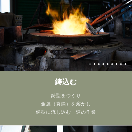
鋳込む
鋳型をつくり
金属（真鍮）を溶かし
鋳型に流し込む一連の作業