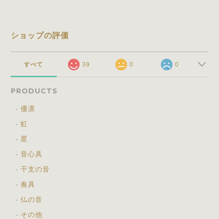
ショップの評価
すべて
39
0
0
PRODUCTS
優凛
虹
星
音心具
干支の音
奏具
仏の音
その他