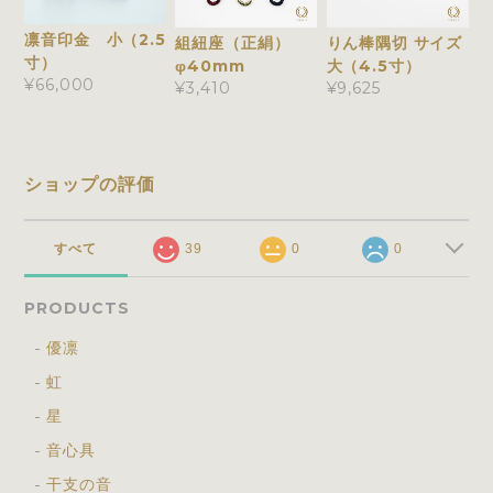
凛音印金 小（2.5
組紐座（正絹）
りん棒隅切 サイズ
寸）
φ40mm
大（4.5寸）
¥66,000
¥3,410
¥9,625
ショップの評価
すべて
39
0
0
PRODUCTS
優凛
虹
星
音心具
干支の音