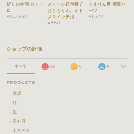
祈りの空間 セット
ストーン紐付撥 /
くまりん用 消音パ
C
おともりん、オト
ーツ
¥102,850
¥1,320
ノスイッチ用
¥880
ショップの評価
すべて
39
0
0
PRODUCTS
優凛
虹
星
音心具
干支の音