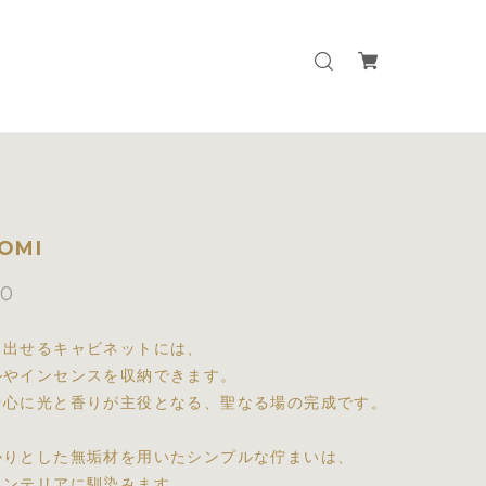
OMI
00
き出せるキャビネットには、
ルやインセンスを収納できます。
中心に光と香りが主役となる、聖なる場の完成です。
かりとした無垢材を用いたシンプルな佇まいは、
インテリアに馴染みます。