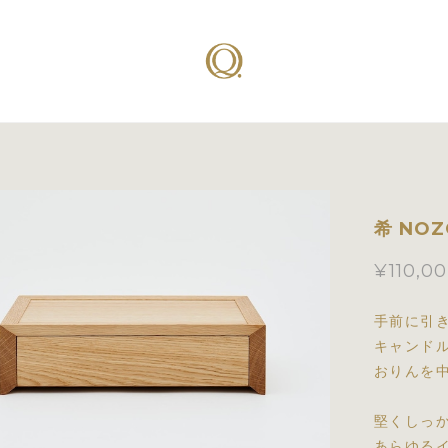
希 NOZ
¥110,0
手前に引
キャンド
おりんを
堅くしっ
あらゆる