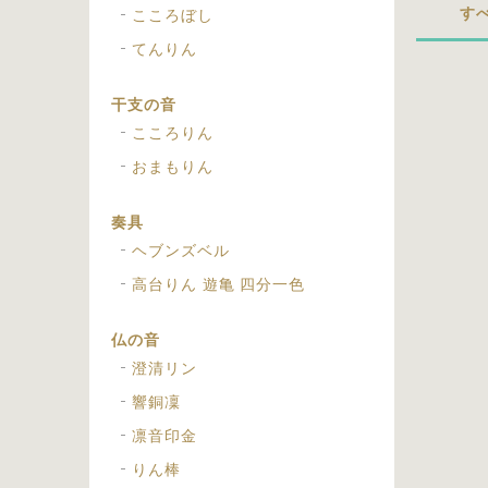
す
こころぼし
てんりん
干支の音
こころりん
おまもりん
奏具
ヘブンズベル
高台りん 遊亀 四分一色
仏の音
澄清リン
響銅凜
凛音印金
りん棒