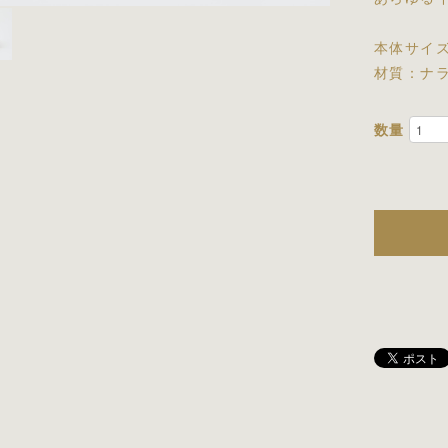
本体サイズ:
材質：ナ
数量