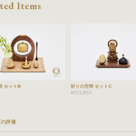
ted Items
間 セットB
祈りの空間 セットC
0
¥102,850
プの評価