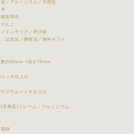
合金／アルミニウム／天然石
日本
山県高岡市
：りんご
具／インテリア／呼び鈴
途：記念品／贈答品／海外ギフト
】
×奥行50mm ×高さ75mm
】
銅メッキ仕上げ
】
パラジウムメッキ仕上げ
】
ト(天然石)フレーム：アルミニウム
録
案登録