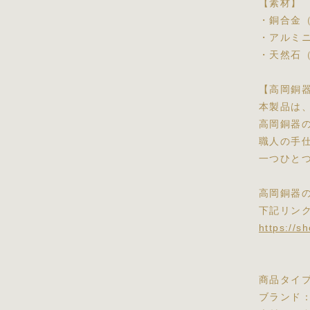
【素材】
・銅合金
・アルミ
・天然石
【高岡銅
本製品は
高岡銅器
職人の手
一つひと
高岡銅器
下記リン
https://s
商品タイ
ブランド