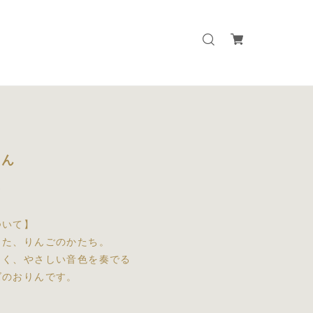
りん
0
ついて】
した、りんごのかたち。
しく、やさしい音色を奏でる
ズのおりんです。
に、