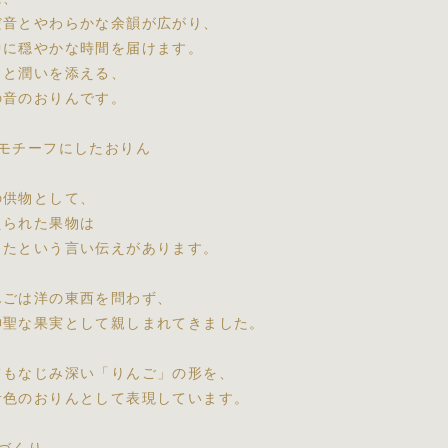
だ音とやわらかな余韻が広がり、
中に穏やかな時間を届けます。
っと潤いを添える、
の音のおりんです。
をモチーフにしたおりん
の供物として、
えられた果物は
ったという言い伝えがあります。
んごは洋の東西を問わず、
神聖な果実として親しまれてきました。
てもなじみ深い「りんご」の形を、
音色のおりんとして表現しています。