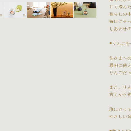
甘く澄ん
暮らしの
毎日にそ
しあわせ
■りんご
仏さまへ
最初に供
りんごだ
また、り
古くから
誰にとっ
やさしい