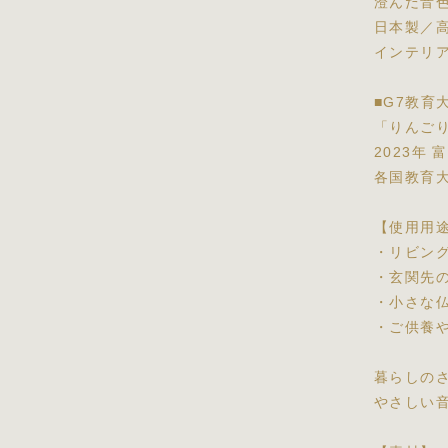
澄んだ音
日本製／
インテリ
■G7教育
「りんご
2023年
各国教育
【使用用
・リビン
・玄関先
・小さな
・ご供養
暮らしの
やさしい