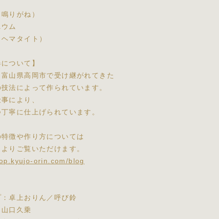
（鳴りがね）
ニウム
（ヘマタイト）
器について】
、富山県高岡市で受け継がれてきた
の技法によって作られています。
仕事により、
つ丁寧に仕上げられています。
の特徴や作り方については
クよりご覧いただけます。
hop.kyujo-orin.com/blog
プ：卓上おりん／呼び鈴
：山口久乗