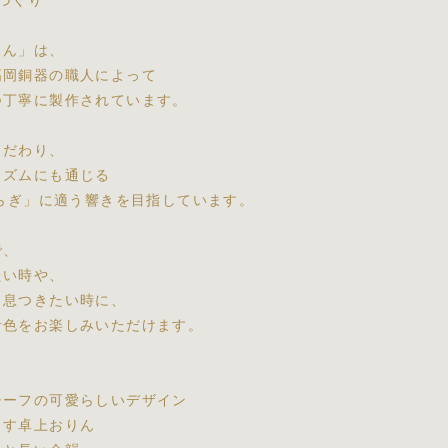
づくり
りん」は、
高岡銅器の職人によって
つ丁寧に製作されています。
こだわり、
リズムにも通じる
ゆらぎ」に適う響きを目指しています。
で、
たい時や、
と息つきたい時に、
音色をお楽しみいただけます。
チーフの可愛らしいデザイン
らす卓上おりん