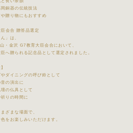
色と長い余韻
高岡銅器の伝統技法
アや贈り物にもおすすめ
大臣会合 贈答品選定
りん」は、
 富山・金沢 G7教育大臣会合において、
大臣へ贈られる記念品として選定されました。
途】
グやダイニングの呼び鈴として
の音の演出に
仏壇の仏具として
や祈りの時間に
さまざまな場面で、
音色をお楽しみいただけます。