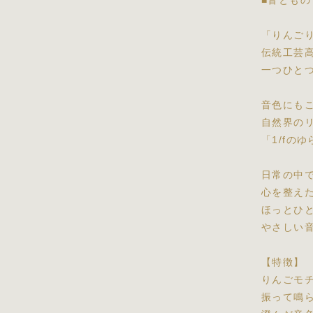
■音ともの
「りんご
伝統工芸
一つひと
音色にも
自然界の
「1/fの
日常の中
心を整え
ほっとひ
やさしい
【特徴】
りんごモ
振って鳴