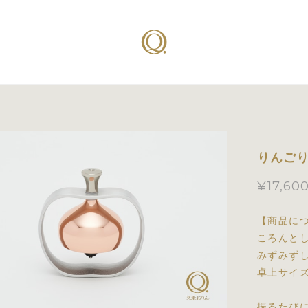
りんご
¥17,60
【商品に
ころんと
みずみず
卓上サイ
振るたび