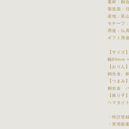
素材：銅
製造国：
産地：富
モチーフ
用途：仏
ギフト用
【サイズ
幅80mm 
【おりん
銅合金、
【つまみ
銅合金 
【振り子
ヘマタイ
・特許登
・実用新