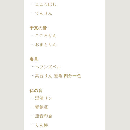
こころぼし
てんりん
干支の音
こころりん
おまもりん
奏具
ヘブンズベル
高台りん 遊亀 四分一色
仏の音
澄清リン
響銅凜
凛音印金
りん棒