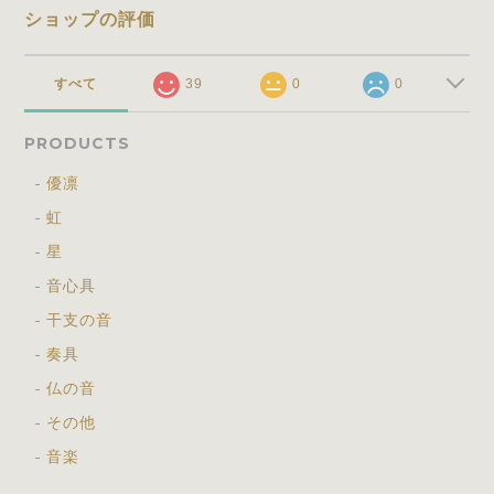
ショップの評価
すべて
39
0
0
PRODUCTS
優凛
虹
星
音心具
干支の音
奏具
仏の音
その他
音楽