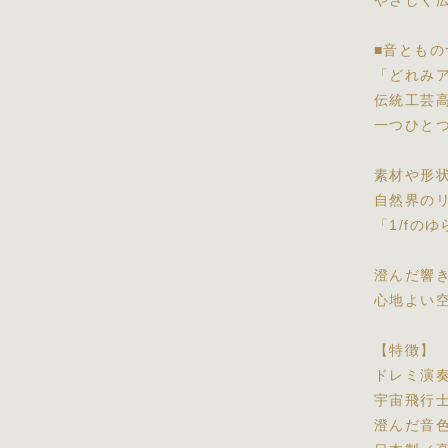
やさしく
■音ともの
「どれみ
伝統工芸
一つひと
素材や形
自然界の
「1/fの
澄んだ響
心地よい
【特徴】
ドレミ演奏
宇宙飛行
澄んだ音