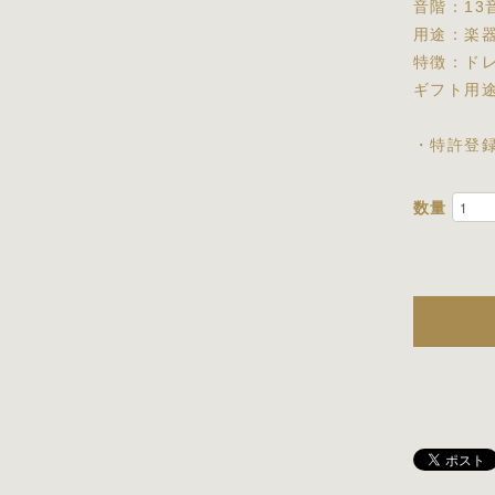
音階：13
用途：楽
特徴：ドレ
ギフト用
・特許登
数量