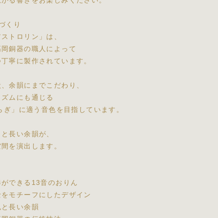
広がる響きをお楽しみください。
づくり
アストロリン」は、
高岡銅器の職人によって
つ丁寧に製作されています。
状、余韻にまでこだわり、
リズムにも通じる
ゆらぎ」に適う音色を目指しています。
きと長い余韻が、
空間を演出します。
ができる13音のおりん
士をモチーフにしたデザイン
色と長い余韻