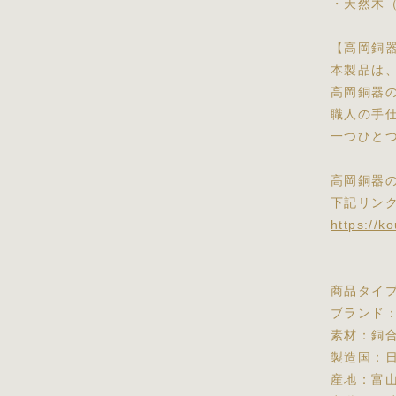
・天然木
【高岡銅
本製品は
高岡銅器
職人の手
一つひと
高岡銅器
下記リン
https://k
商品タイ
ブランド
素材：銅
製造国：
産地：富