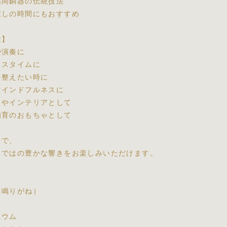
高岡銅器の伝統技法
癒しの時間にもおすすめ
途】
や演奏に
クスタイムに
を整えたい時に
マインドフルネスに
出やインテリアとして
知育のおもちゃとして
中で、
らではの豊かな響きをお楽しみいただけます。
（鳴りがね）
ニウム