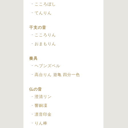
こころぼし
てんりん
干支の音
こころりん
おまもりん
奏具
ヘブンズベル
高台りん 遊亀 四分一色
仏の音
澄清リン
響銅凜
凛音印金
りん棒