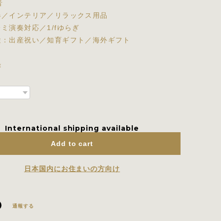
音
器／インテリア／リラックス用品
ミ演奏対応／1/fゆらぎ
途：出産祝い／知育ギフト／海外ギフト
録
International shipping available
Add to cart
日本国内にお住まいの方向け
通報する