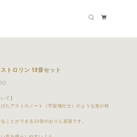
ストロリン 13音セット
00
ついて】
しげたアストロノート（宇宙飛行士）のような形が特
でることができる13音のおりん楽器です。
しい音を鳴らしやすいよう、