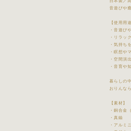
日本製／
音遊びや
【使用用
・音遊び
・リラッ
・気持ち
・瞑想や
・空間演
・音育や
暮らしの
おりんな
【素材】
・銅合金
・真鍮
・アルミ