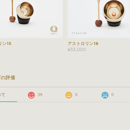
リン15
アストロリン18
¥33,000
プの評価
べて
39
0
0