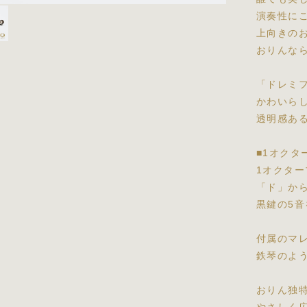
演奏性に
上向きの
おりんな
「ドレミ
かわいら
透明感あ
■1オクタ
1オクター
「ド」か
黒鍵の5音
付属のマ
鉄琴のよ
おりん独