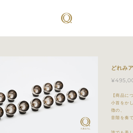
どれみア
¥495,0
【商品に
小首をか
徴の、
音階を奏
誰でも美