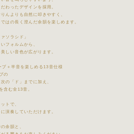
こだわったデザインを採用。
おりんよりも自然に叩きやすく、
らではの長く澄んだ余韻を楽しめます。
ファソラシド」
しいフォルムから、
る美しい音色が広がります。
ーブ＋半音を楽しめる13音仕様
ブの
ら次の「ド」までに加え、
を含む全13音。
レットで、
うに演奏していただけます。
特の余韻と、