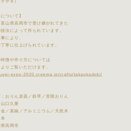
（ケヤキ）
器について】
、富山県高岡市で受け継がれてきた
の技法によって作られています。
仕事により、
つ丁寧に仕上げられています。
の特徴や作り方については
クよりご覧いただけます。
ougei-expo-2020.creema.jp/crafts/takaokadoki/
プ：おりん楽器／鉄琴／音階おりん
：山口久乗
合金／真鍮／アルミニウム／天然木
日本
山県高岡市