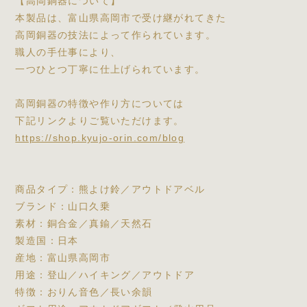
【高岡銅器について】
本製品は、富山県高岡市で受け継がれてきた
高岡銅器の技法によって作られています。
職人の手仕事により、
一つひとつ丁寧に仕上げられています。
高岡銅器の特徴や作り方については
下記リンクよりご覧いただけます。
https://shop.kyujo-orin.com/blog
商品タイプ：熊よけ鈴／アウトドアベル
ブランド：山口久乗
素材：銅合金／真鍮／天然石
製造国：日本
産地：富山県高岡市
用途：登山／ハイキング／アウトドア
特徴：おりん音色／長い余韻