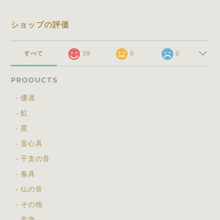
ショップの評価
すべて
39
0
0
PRODUCTS
優凛
虹
星
音心具
干支の音
奏具
仏の音
その他
音楽