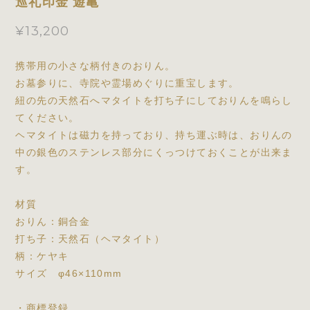
巡礼印金 遊亀
¥13,200
携帯用の小さな柄付きのおりん。
お墓参りに、寺院や霊場めぐりに重宝します。
紐の先の天然石へマタイトを打ち子にしておりんを鳴らし
てください。
ヘマタイトは磁力を持っており、持ち運ぶ時は、おりんの
中の銀色のステンレス部分にくっつけておくことが出来ま
す。
材質
おりん：銅合金
打ち子：天然石（ヘマタイト）
柄：ケヤキ
サイズ φ46×110mm
・商標登録