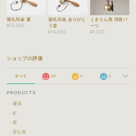
巡礼印金 童
巡礼印金 ありがと
くまりん用 消音パ
¥13,200
う音
ーツ
¥16,500
¥1,320
ショップの評価
すべて
39
0
0
PRODUCTS
優凛
虹
星
音心具